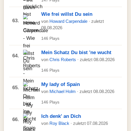
147 Plays
Wie frei willst Du sein
63.
von
Howard Carpendale
· zuletzt
08.08.2026
146 Plays
Mein Schatz Du bist 'ne wucht
64.
von
Chris Roberts
· zuletzt 08.08.2026
146 Plays
My lady of Spain
65.
von
Michael Holm
· zuletzt 08.08.2026
146 Plays
Ich denk' an Dich
66.
von
Roy Black
· zuletzt 07.08.2026