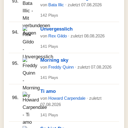
93.
von
Bata Illic
· zuletzt 07.08.2026
142 Plays
Unvergesslich
94.
von
Rex Gildo
· zuletzt 08.08.2026
141 Plays
Morning sky
95.
von
Freddy Quinn
· zuletzt 07.08.2026
141 Plays
Ti amo
96.
von
Howard Carpendale
· zuletzt
07.08.2026
141 Plays