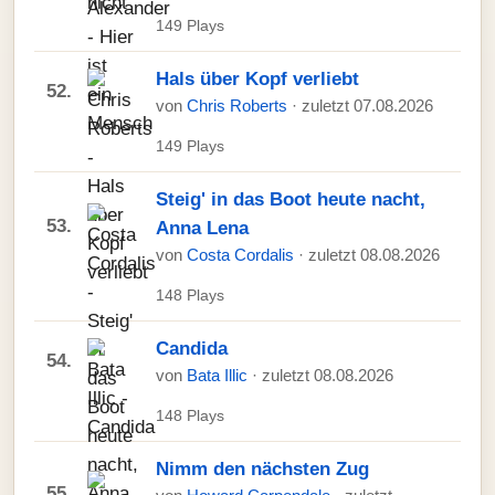
149 Plays
Hals über Kopf verliebt
52.
von
Chris Roberts
· zuletzt 07.08.2026
149 Plays
Steig' in das Boot heute nacht,
53.
Anna Lena
von
Costa Cordalis
· zuletzt 08.08.2026
148 Plays
Candida
54.
von
Bata Illic
· zuletzt 08.08.2026
148 Plays
Nimm den nächsten Zug
55.