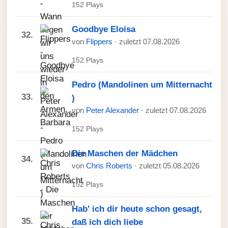
152 Plays
Goodbye Eloisa
32.
von
Flippers
· zuletzt 07.08.2026
152 Plays
Pedro (Mandolinen um Mitternacht
33.
)
von
Peter Alexander
· zuletzt 07.08.2026
152 Plays
Die Maschen der Mädchen
34.
von
Chris Roberts
· zuletzt 05.08.2026
152 Plays
Hab' ich dir heute schon gesagt,
35.
daß ich dich liebe