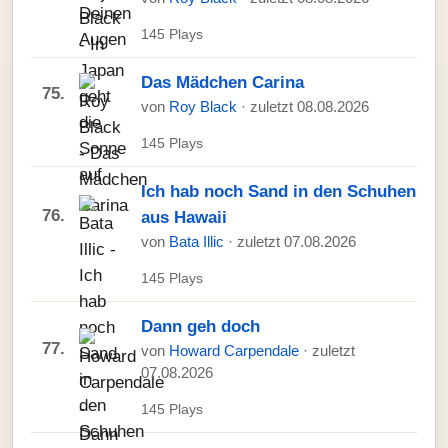
145 Plays
Das Mädchen Carina
75.
von
Roy Black
· zuletzt 08.08.2026
145 Plays
Ich hab noch Sand in den Schuhen
76.
aus Hawaii
von
Bata Illic
· zuletzt 07.08.2026
145 Plays
Dann geh doch
77.
von
Howard Carpendale
· zuletzt
07.08.2026
145 Plays