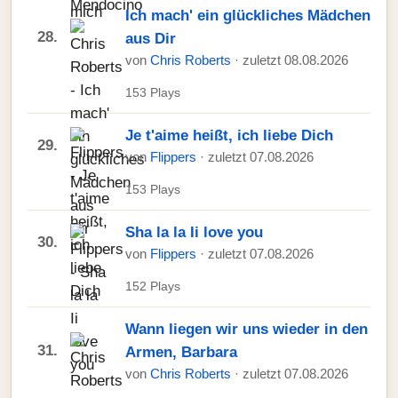
Ich mach' ein glückliches Mädchen
28.
aus Dir
von
Chris Roberts
· zuletzt 08.08.2026
153 Plays
Je t'aime heißt, ich liebe Dich
29.
von
Flippers
· zuletzt 07.08.2026
153 Plays
Sha la la Ii love you
30.
von
Flippers
· zuletzt 07.08.2026
152 Plays
Wann liegen wir uns wieder in den
31.
Armen, Barbara
von
Chris Roberts
· zuletzt 07.08.2026