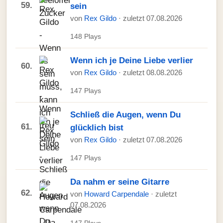
59.
sein
von
Rex Gildo
· zuletzt 07.08.2026
148 Plays
Wenn ich je Deine Liebe verlier
60.
von
Rex Gildo
· zuletzt 08.08.2026
147 Plays
Schließ die Augen, wenn Du
61.
glücklich bist
von
Rex Gildo
· zuletzt 07.08.2026
147 Plays
Da nahm er seine Gitarre
62.
von
Howard Carpendale
· zuletzt
07.08.2026