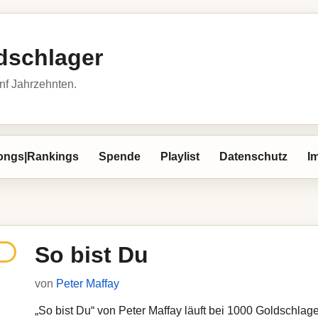
dschlager
nf Jahrzehnten.
ongs|Rankings
Spende
Playlist
Datenschutz
I
So bist Du
von
Peter Maffay
„So bist Du“ von Peter Maffay läuft bei 1000 Goldschlager