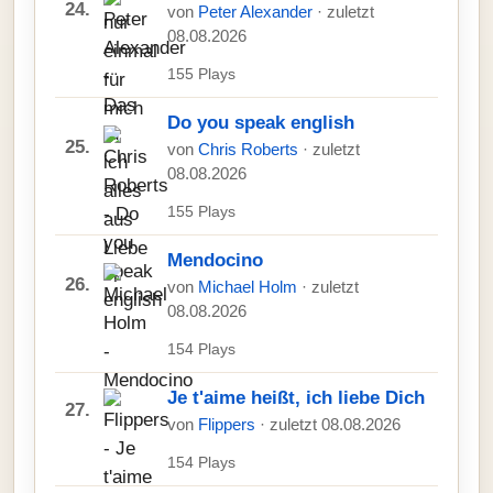
24.
von
Peter Alexander
· zuletzt
08.08.2026
155 Plays
Do you speak english
25.
von
Chris Roberts
· zuletzt
08.08.2026
155 Plays
Mendocino
26.
von
Michael Holm
· zuletzt
08.08.2026
154 Plays
Je t'aime heißt, ich liebe Dich
27.
von
Flippers
· zuletzt 08.08.2026
154 Plays