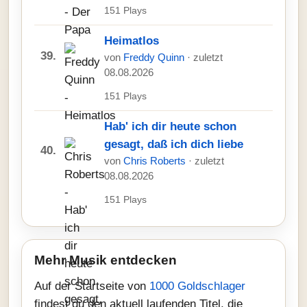
151 Plays
Heimatlos
39.
von
Freddy Quinn
· zuletzt
08.08.2026
151 Plays
Hab' ich dir heute schon
gesagt, daß ich dich liebe
40.
von
Chris Roberts
· zuletzt
08.08.2026
151 Plays
Mehr Musik entdecken
Auf der Startseite von
1000 Goldschlager
findest du den aktuell laufenden Titel, die