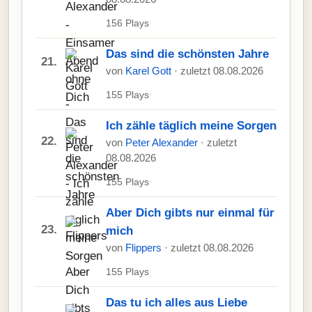
156 Plays
Das sind die schönsten Jahre
21.
von
Karel Gott
· zuletzt 08.08.2026
155 Plays
Ich zähle täglich meine Sorgen
22.
von
Peter Alexander
· zuletzt
08.08.2026
155 Plays
Aber Dich gibts nur einmal für
23.
mich
von
Flippers
· zuletzt 08.08.2026
155 Plays
Das tu ich alles aus Liebe