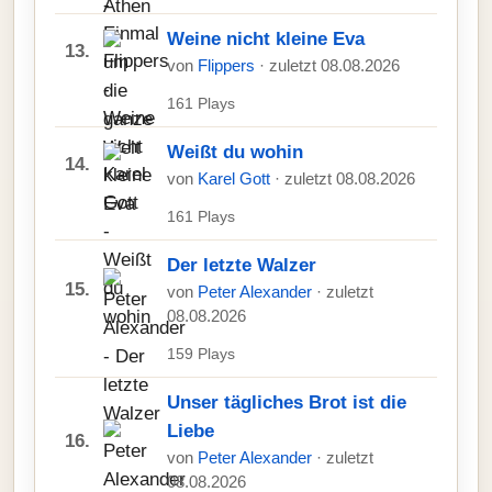
Weine nicht kleine Eva
13.
von
Flippers
· zuletzt 08.08.2026
161 Plays
Weißt du wohin
14.
von
Karel Gott
· zuletzt 08.08.2026
161 Plays
Der letzte Walzer
15.
von
Peter Alexander
· zuletzt
08.08.2026
159 Plays
Unser tägliches Brot ist die
Liebe
16.
von
Peter Alexander
· zuletzt
08.08.2026